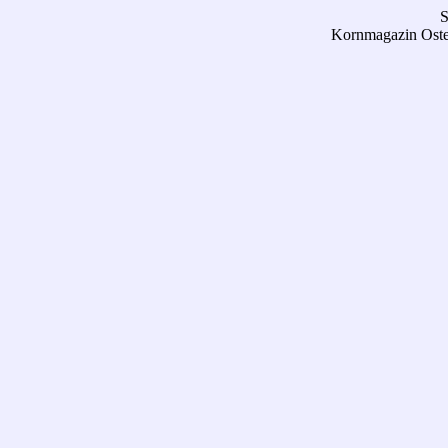
S
Kornmagazin Oste