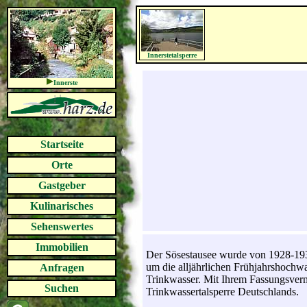
Innerstetalsperre
Innerste
Startseite
Orte
Gastgeber
Kulinarisches
Sehenswertes
Immobilien
Der Sösestausee wurde von 1928-1931
um die alljährlichen Frühjahrshochw
Anfragen
Trinkwasser. Mit Ihrem Fassungsverm
Suchen
Trinkwassertalsperre Deutschlands.