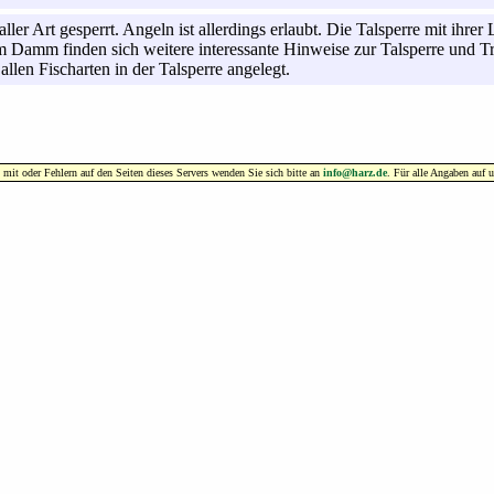
 aller Art gesperrt. Angeln ist allerdings erlaubt. Die Talsperre mit i
 Damm finden sich weitere interessante Hinweise zur Talsperre und T
llen Fischarten in der Talsperre angelegt.
t oder Fehlern auf den Seiten dieses Servers wenden Sie sich bitte an
info@harz.de
. Für alle Angaben auf 