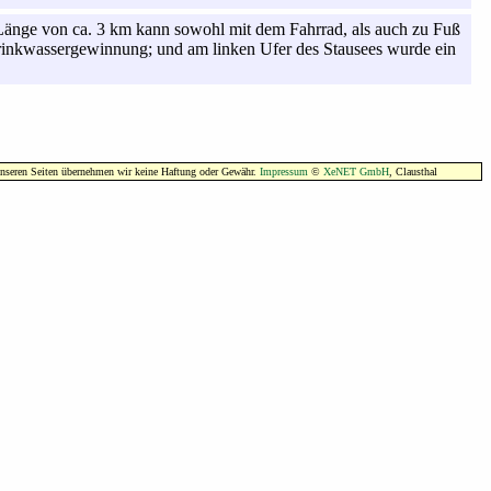
hrer Länge von ca. 3 km kann sowohl mit dem Fahrrad, als auch zu Fuß
rinkwassergewinnung; und am linken Ufer des Stausees wurde ein
unseren Seiten übernehmen wir keine Haftung oder Gewähr.
Impressum
©
XeNET GmbH
, Clausthal