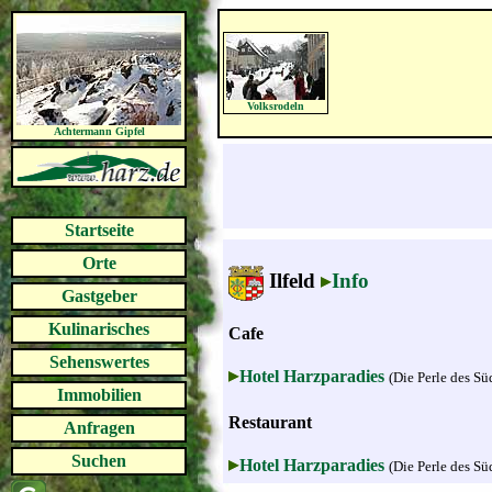
Volksrodeln
Achtermann Gipfel
Startseite
Orte
Ilfeld
Info
Gastgeber
Kulinarisches
Cafe
Sehenswertes
Hotel Harzparadies
(Die Perle des Sü
Immobilien
Restaurant
Anfragen
Suchen
Hotel Harzparadies
(Die Perle des Sü