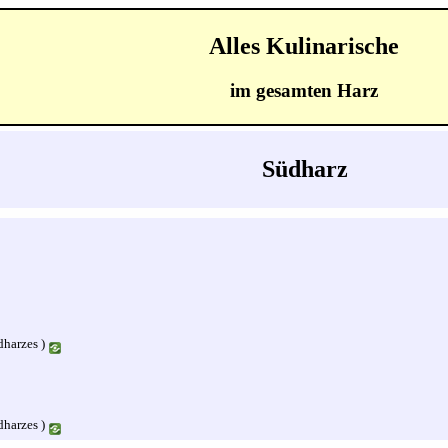
Alles Kulinarische
im gesamten Harz
Südharz
dharzes )
dharzes )