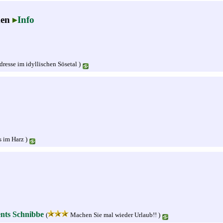
ken
Info
dresse im idyllischen Sösetal )
 im Harz )
nts Schnibbe
(
Machen Sie mal wieder Urlaub!! )