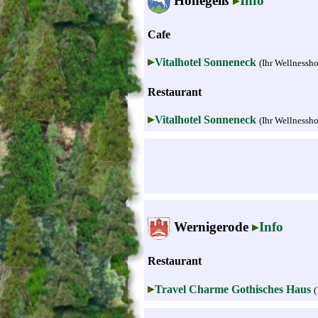
Hohegeiß
Info
Cafe
Vitalhotel Sonneneck
(Ihr Wellnessho
Restaurant
Vitalhotel Sonneneck
(Ihr Wellnessho
Wernigerode
Info
Restaurant
Travel Charme Gothisches Haus
(