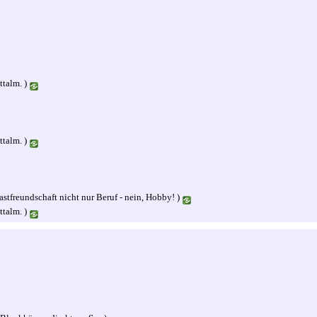
talm. )
talm. )
astfreundschaft nicht nur Beruf - nein, Hobby! )
talm. )