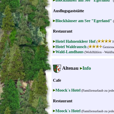
Blockhäuser am See "Egerland"
Ausflugsgaststätte
Blockhäuser am See "Egerland"
Restaurant
Hotel Hahnenkleer Hof
(
H
Hotel Waldrausch
(
Geniesse
Wald-Landhaus
(Wohlfühlen - Waldlu
Altenau
Info
Cafe
Moock´s Hotel
(Familienurlaub zu jeder
Restaurant
Moock´s Hotel
(Familienurlaub zu jeder