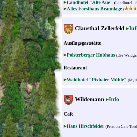
Landhotel "Alte Aue"
(Landhotel - 
Altes Forsthaus Braunlage
(
Clausthal-Zellerfeld
Inf
Ausflugsgaststätte
Polsterberger Hubhaus
(Die Waldgas
Restaurant
Waldhotel "Pixhaier Mühle"
(Idyl
Wildemann
Info
Cafe
Haus Hirschfelder
(Pension Cafe Tee