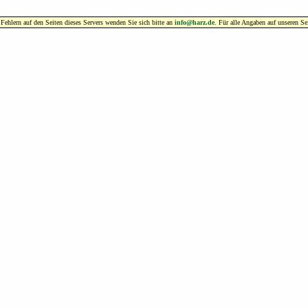
hlern auf den Seiten dieses Servers wenden Sie sich bitte an
info@harz.de
. Für alle Angaben auf unseren S