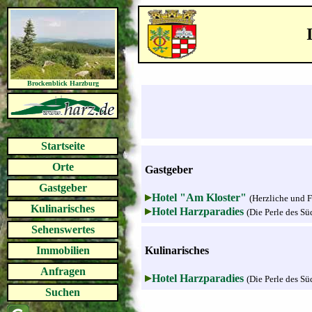
Brockenblick Harzburg
Startseite
Orte
Gastgeber
Gastgeber
Hotel "Am Kloster"
(Herzliche und
Kulinarisches
Hotel Harzparadies
(Die Perle des Sü
Sehenswertes
Immobilien
Kulinarisches
Anfragen
Hotel Harzparadies
(Die Perle des Sü
Suchen