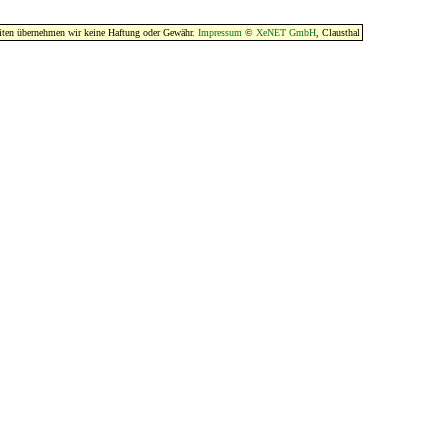
eiten übernehmen wir keine Haftung oder Gewähr.
Impressum
©
XeNET GmbH
, Clausthal